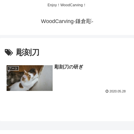
Enjoy！WoodCarving！
WoodCarving-鎌倉彫-
彫刻刀
彫刻刀の研ぎ
アート
2020.05.28