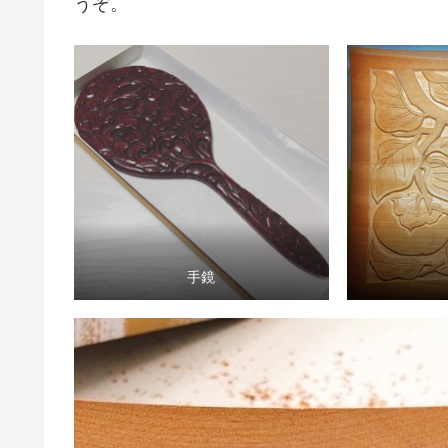
うぞ。
手鏡