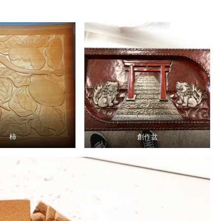
柿
創作盆