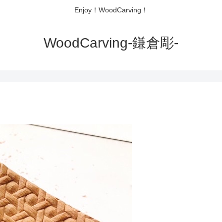
Enjoy！WoodCarving！
WoodCarving-鎌倉彫-